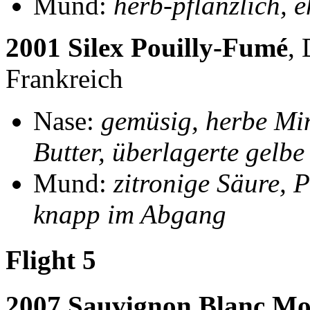
Mund:
herb-pflanzlich, e
2001 Silex Pouilly-Fumé
,
Frankreich
Nase:
gemüsig, herbe Mine
Butter, überlagerte gelbe
Mund:
zitronige Säure, 
knapp im Abgang
Flight 5
2007 Sauvignon Blanc M