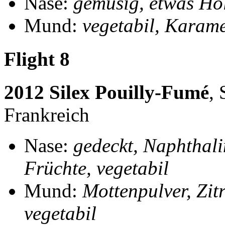
Nase:
gemüsig, etwas Hol
Mund:
vegetabil, Karame
Flight 8
2012 Silex Pouilly-Fumé
, 
Frankreich
Nase:
gedeckt, Naphthali
Früchte, vegetabil
Mund:
Mottenpulver, Zitr
vegetabil